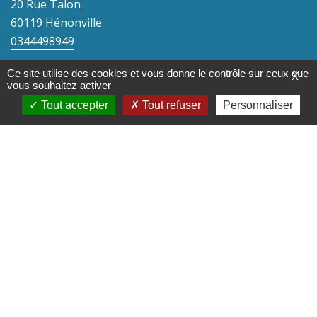
20 Rue Talon
60119 Hénonville
0344498949
mairie@henonville.fr
Ce site utilise des cookies et vous donne le contrôle sur ceux que
X
vous souhaitez activer
Accéder au formulaire de contact
Tout accepter
Tout refuser
Personnaliser
Horaires
Lundi : 15h30-18h00
Mardi : 15h30-18h00
Mercredi : Fermé
Jeudi : 15h30-18h00
Vendredi : 15h30-18h00
Liens utiles