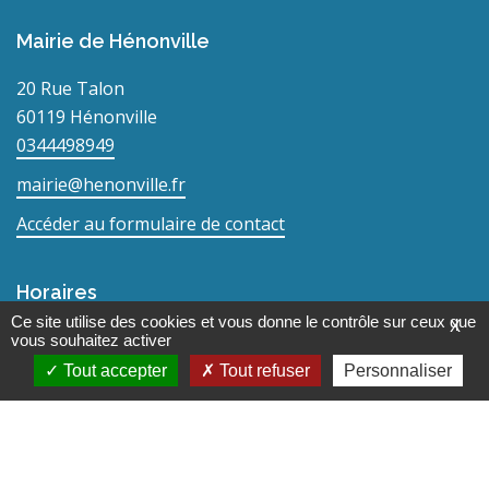
Mairie de Hénonville
20 Rue Talon
60119 Hénonville
0344498949
mairie@henonville.fr
Accéder au formulaire de contact
Horaires
Ce site utilise des cookies et vous donne le contrôle sur ceux que
X
Lundi : 15h30-18h00
vous souhaitez activer
Mardi : 15h30-18h00
Tout accepter
Tout refuser
Personnaliser
Mercredi : Fermé
Jeudi : 15h30-18h00
Vendredi : 15h30-18h00