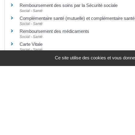
Remboursement des soins par la Sécurité sociale
Social - Santé
Complémentaire santé (mutuelle) et complémentaire santé 
Social - Santé
Remboursement des médicaments
Social - Santé
Carte Vitale
Social - Santé
Feuille de soins
Ce site utilise des cookies et vous donne
Social - Santé
Pour en savoir plus
Le tiers payant
Caisse nationale d'assurance maladie (Cnam)
Remboursement des médicaments et tiers payant
Caisse nationale d'assurance maladie (Cnam)
Annuaire santé - Site Ameli
Caisse nationale d'assurance maladie (Cnam)