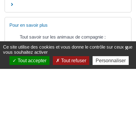
Pour en savoir plus
Tout savoir sur les animaux de compagnie :
conseils et réglementation
Ce site utilise des cookies et vous donne le contrôle sur ceux que
X
Ministère chargé de l'agriculture
vous souhaitez activer
Animal de compagnie : obligations des éleveurs
Tout accepter
Tout refuser
Personnaliser
Ministère chargé de l'économie
Vivre avec un animal de compagnie
Ministère chargé de l'agriculture
Détention ou acquisition d'un animal non
domestique par un particulier
Ministère chargé de l'environnement
©
Direction de l'information légale et administrative
comarquage developpé par
baseo.io
.