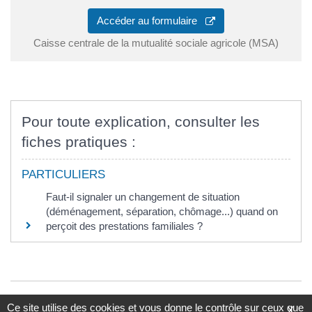
Accéder au formulaire
Caisse centrale de la mutualité sociale agricole (MSA)
Pour toute explication, consulter les
fiches pratiques :
PARTICULIERS
Faut-il signaler un changement de situation
(déménagement, séparation, chômage...) quand on
perçoit des prestations familiales ?
©
Direction de l'information légale et administrative
Ce site utilise des cookies et vous donne le contrôle sur ceux que
X
comarquage developpé par
baseo.io
.