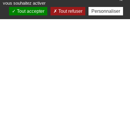
vous souhaitez activer
Reprise du développement par l'équipe WEB de
l'Adico
Tout accepter
Tout refuser
Personnaliser
Mairie de Hénonville
20 Rue Talon
60119 Hénonville
0344498949
mairie@henonville.fr
Accéder au formulaire de contact
Horaires